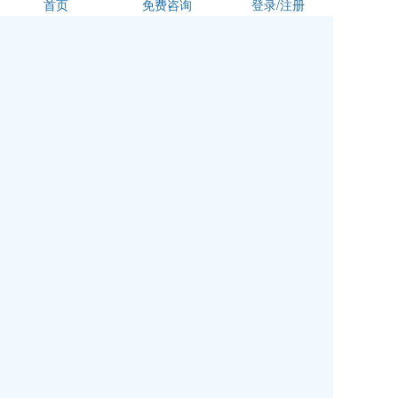
首页
免费咨询
登录/注册
§IB文凭是国际公认的，因此非常适合全球、国
际流动学生
对于那些对发展知识和了解世界有广泛兴趣的
学生来说，IB文凭是一个极好的选择。它在培养全
面了解周围世界的全面青年人的同时，为高等教育
和未来就业提供了巨大的机会。
上一篇
留学生入学英语考试新选择
下一篇
IB课程的历史发展
相关推荐