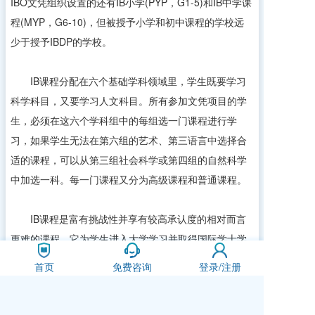
IBO文凭组织设置的还有IB小学(PYP，G1-5)和IB中学课
程(MYP，G6-10)，但被授予小学和初中课程的学校远
少于授予IBDP的学校。
IB课程分配在六个基础学科领域里，学生既要学习
科学科目，又要学习人文科目。所有参加文凭项目的学
生，必须在这六个学科组中的每组选一门课程进行学
习，如果学生无法在第六组的艺术、第三语言中选择合
适的课程，可以从第三组社会科学或第四组的自然科学
中加选一科。每一门课程又分为高级课程和普通课程。
IB课程是富有挑战性并享有较高承认度的相对而言
更难的课程，它为学生进入大学学习并取得国际学士学
位证书做准备。学生获得这个证书后就取得了直接进入
首页
免费咨询
登录/注册
英国大学及大多数其他国家大学学习的资格，他们也可
能在进入美国的大学后获得最多一年的学分。IB课程按