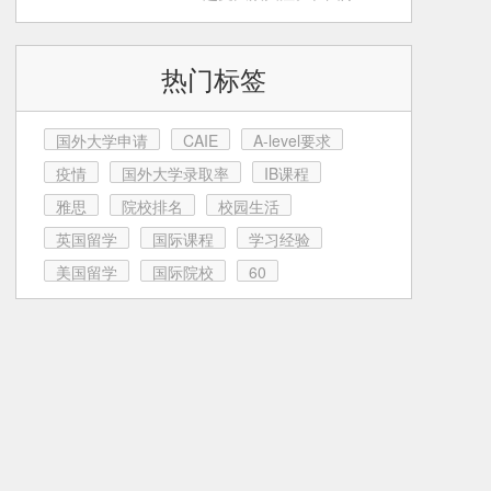
育这条路上，很多家
热门标签
国外大学申请
CAIE
A-level要求
疫情
国外大学录取率
IB课程
雅思
院校排名
校园生活
英国留学
国际课程
学习经验
美国留学
国际院校
60