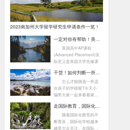
2023南加州大学留学研究生申请条件一览！
一定对你有帮助！美国高中AP课程常见问题！
美国高中AP课程
(Advanced Placement)实
际意义是美国大学先修课
干货！如何判断一所国际化学校好不好
怎么才能挑选一所适
合孩子的学校呢?今天小
编带大家一起来看看家长
可以从哪些方面来了
走国际教育，国际化学校的这些考试一定要知道！
随着国际化教育的不
断普及，国际化学校越来
越受大众关注。在国际教