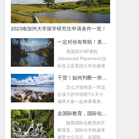
2023南加州大学留学研究生申请条件一览！
一定对你有帮助！美国高中AP课程常见问题！
美国高中AP课程
(Advanced Placement)实
际意义是美国大学先修课
干货！如何判断一所国际化学校好不好
怎么才能挑选一所适
合孩子的学校呢?今天小
编带大家一起来看看家长
可以从哪些方面来了
走国际教育，国际化学校的这些考试一定要知道！
随着国际化教育的不
断普及，国际化学校越来
越受大众关注。在国际教