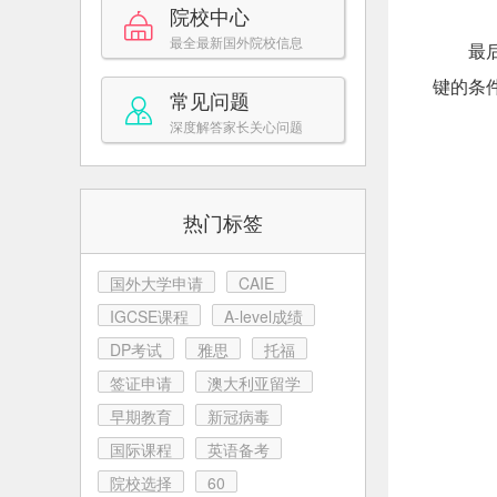
院校中心
最全最新国外院校信息
最
键的条
常见问题
深度解答家长关心问题
热门标签
国外大学申请
CAIE
IGCSE课程
A-level成绩
DP考试
雅思
托福
签证申请
澳大利亚留学
早期教育
新冠病毒
国际课程
英语备考
院校选择
60