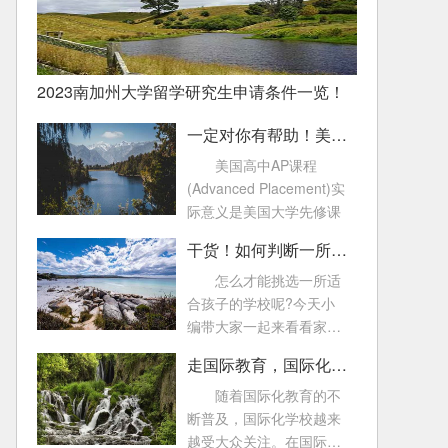
2023南加州大学留学研究生申请条件一览！
一定对你有帮助！美国高中AP课程常见问题！
美国高中AP课程
(Advanced Placement)实
际意义是美国大学先修课
干货！如何判断一所国际化学校好不好
怎么才能挑选一所适
合孩子的学校呢?今天小
编带大家一起来看看家长
可以从哪些方面来了
走国际教育，国际化学校的这些考试一定要知道！
随着国际化教育的不
断普及，国际化学校越来
越受大众关注。在国际教