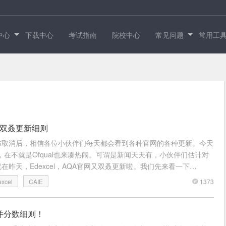
中心
下载中心
考试指南
院校中心
常见问题
常用工
IE又双叒更新细则
布取消后，相信各位小伙伴们每天都会看到各种官网的各种更新。今天
宣，在不就是Ofqual也来凑热闹。可谓是新闻天天有，小伙伴们估计对
昨天，Edexcel，AQA官网又双叒更新啦。我们先来看一下
20年5
1373
xcel
CAIE
合并分数细则！