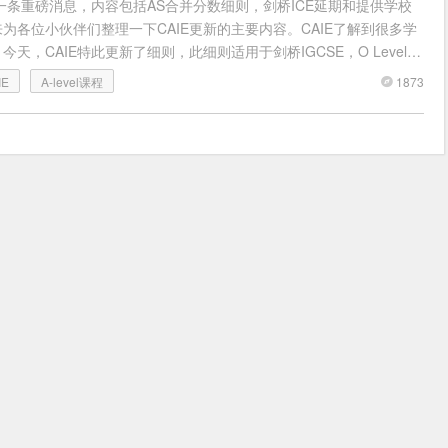
新一条重磅消息，内容包括AS合并分数细则，剑桥ICE延期和提供学校
为各位小伙伴们整理一下CAIE更新的主要内容。CAIE了解到很多学
天，CAIE特此更新了细则，此细则适用于剑桥IGCSE，O Level，
1873
IE
A-level课程