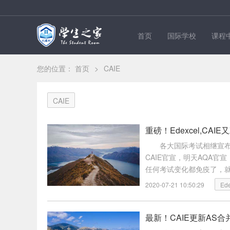
首页
国际学校
课程
您的位置：
首页
>
CAIE
CAIE
重磅！Edexcel,CA
各大国际考试相继宣
CAIE官宣，明天AQA官
任何考试变化都免疫了，就在
Edexcel的主要内容吧。20
2020-07-21 10:50:29
Ede
最新！CAIE更新AS