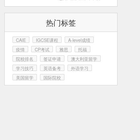
育这条路上，很多家
热门标签
CAIE
IGCSE课程
A-level成绩
疫情
CP考试
雅思
托福
院校排名
签证申请
澳大利亚留学
学习技巧
英语备考
外语学习
美国留学
国际院校