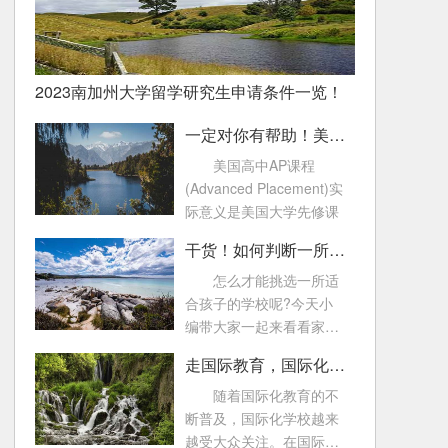
2023南加州大学留学研究生申请条件一览！
一定对你有帮助！美国高中AP课程常见问题！
美国高中AP课程
(Advanced Placement)实
际意义是美国大学先修课
干货！如何判断一所国际化学校好不好
怎么才能挑选一所适
合孩子的学校呢?今天小
编带大家一起来看看家长
可以从哪些方面来了
走国际教育，国际化学校的这些考试一定要知道！
随着国际化教育的不
断普及，国际化学校越来
越受大众关注。在国际教