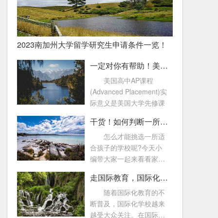
2023南加州大学留学研究生申请条件一览！
一定对你有帮助！美国高中AP课程常见问题！
美国高中AP课程
(Advanced Placement)实
际意义是美国大学先修课
干货！如何判断一所国际化学校好不好
怎么才能挑选一所适
合孩子的学校呢?今天小
编带大家一起来看看家长
可以从哪些方面来了
走国际教育，国际化学校的这些考试一定要知道！
随着国际化教育的不
断普及，国际化学校越来
越受大众关注。在国际教