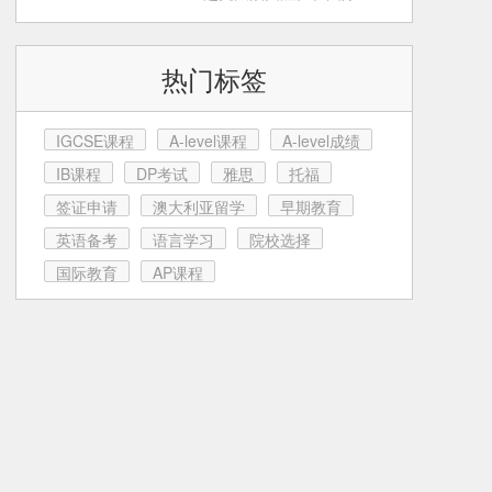
育这条路上，很多家
热门标签
IGCSE课程
A-level课程
A-level成绩
IB课程
DP考试
雅思
托福
签证申请
澳大利亚留学
早期教育
英语备考
语言学习
院校选择
国际教育
AP课程