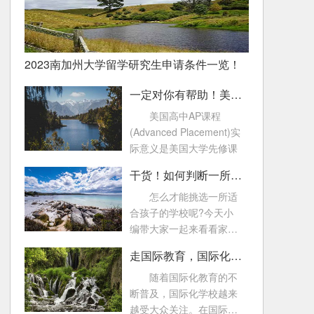
2023南加州大学留学研究生申请条件一览！
一定对你有帮助！美国高中AP课程常见问题！
美国高中AP课程
(Advanced Placement)实
际意义是美国大学先修课
干货！如何判断一所国际化学校好不好
怎么才能挑选一所适
合孩子的学校呢?今天小
编带大家一起来看看家长
可以从哪些方面来了
走国际教育，国际化学校的这些考试一定要知道！
随着国际化教育的不
断普及，国际化学校越来
越受大众关注。在国际教