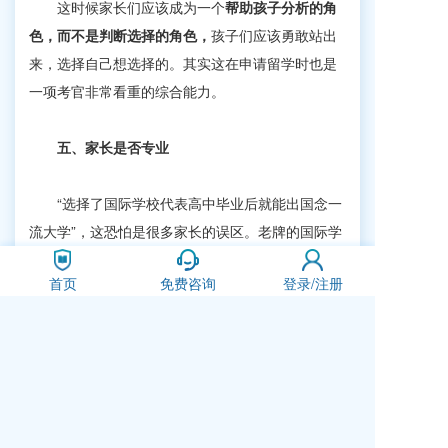
这时候家长们应该成为一个
帮助孩子分析的角
色，而不是判断选择的角色，
孩子们应该勇敢站出
来，选择自己想选择的。其实这在申请留学时也是
一项考官非常看重的综合能力。
五、
家长是否专业
“选择了国际学校代表高中毕业后就能出国念一
流大学”，这恐怕是很多家长的误区。老牌的国际学
校也只有10多年的办学经验，更何况是家长们对于
首页
免费咨询
登录/注册
国际教育的理解。
现在北上广的家长们已经开始逐步接触国际教
育并有所了解，
希望所有家长们都能成为专业并且
理性的家长，或者至少在这条路上努力前进。
同时
还希望家长们能够将家庭教育和学校教育放在同等