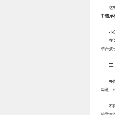
这
中选择
小
在
结合孩
三
去
沟通，
不
的学生