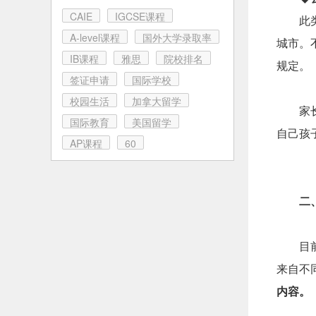
CAIE
IGCSE课程
此
A-level课程
国外大学录取率
城市。
IB课程
雅思
院校排名
规定。
签证申请
国际学校
校园生活
加拿大留学
家
国际教育
美国留学
自己孩
AP课程
60
二
目
来自不
内容。