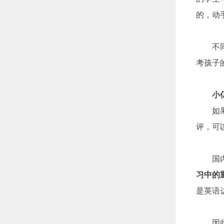
的，动
不
考孩子
小
如
评，
可
国
习中的
是英语
因