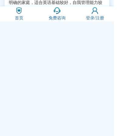
明确的家庭，适合英语基础较好，自我管理能力较
强的孩子。
双语学校适合于出国意向不明确的家
首页
免费咨询
登录/注册
庭，适合于想在国内同时接受中西方两种教育的家
庭；以及适合于出国意向明确，但孩子当前的条件
不适合直接接受国际教育，因此需要在双语学校中
做过渡的家庭。
您有任何的关于选择国际学校，如何规划孩子
教育的问题，都可以随时
咨询我们
，我们的选校教
育专家将为您提供中肯建议。
上一篇
选择公立国际班还是民办国际学校？
下一篇
如何选择美国大学？
相关推荐