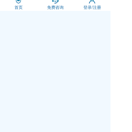
三、制定方案
首页
免费咨询
登录/注册
经过上述两个环节后，相信大部分家长已
经明确了意向国家和大学范围，并也了解了相
应的申请要求。接下来就是如何在国内的这些
国际学校中选择符合要求且适合孩子的学校来
达成以上的目标。
通常情况下建议家长从课程体
系、学费预算、学籍户籍、孩子成绩、学校距离等多
个维度进行对比和分析，
关于学校的选择，可以看一
下站内的
《如何选择国际学校》
系列文章，也可以直
接联系我们，让我们的教育专家为您提供建议。